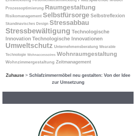
Persönlichkeitsentwicklung
Raumgestaltung
Prozessoptimierung
Selbstfürsorge
Selbstreflexion
Risikomanagement
Stressabbau
Skandinavisches Design
Stressbewältigung
Technologische
Innovation
Technologische Innovationen
Umweltschutz
Unternehmensberatung
Wearable
Wohnraumgestaltung
Technologie
Wohnaccessoires
Wohnzimmergestaltung
Zeitmanagement
Zuhause
>
Schlafzimmermöbel neu gestalten: Von der Idee
zur Umsetzung