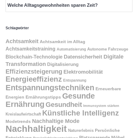
Welche Alltagsgewohnheiten sparen Zeit?
Schlagwörter
Achtsamkeit
Achtsamkeit im Alltag
Achtsamkeitstraining
Autonome Fahrzeuge
Automatisierung
Digitale
Datensicherheit
Blockchain-Technologie
Transformation
Digitalisierung
Effizienzsteigerung
Elektromobilität
Energieeffizienz
Entspannung
Entspannungstechniken
Erneuerbare
Gesunde
Energien
Ernährungstipps
Ernährung
Gesundheit
Immunsystem stärken
Künstliche Intelligenz
Kreislaufwirtschaft
Nachhaltige Mode
Modetrends
Nachhaltigkeit
Naturerlebnis
Persönliche
Platzsparende Möbel
Entwicklung