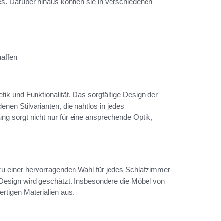
es. Darüber hinaus können sie in verschiedenen
haffen
k und Funktionalität. Das sorgfältige Design der
en Stilvarianten, die nahtlos in jedes
ng sorgt nicht nur für eine ansprechende Optik,
e zu einer hervorragenden Wahl für jedes Schlafzimmer
esign wird geschätzt. Insbesondere die Möbel von
rtigen Materialien aus.