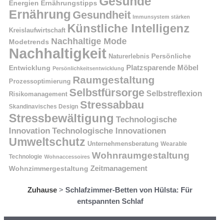
Gesunde
Energien
Ernährungstipps
Ernährung
Gesundheit
Immunsystem stärken
Künstliche Intelligenz
Kreislaufwirtschaft
Nachhaltige Mode
Modetrends
Nachhaltigkeit
Naturerlebnis
Persönliche
Platzsparende Möbel
Entwicklung
Persönlichkeitsentwicklung
Raumgestaltung
Prozessoptimierung
Selbstfürsorge
Selbstreflexion
Risikomanagement
Stressabbau
Skandinavisches Design
Stressbewältigung
Technologische
Innovation
Technologische Innovationen
Umweltschutz
Unternehmensberatung
Wearable
Wohnraumgestaltung
Technologie
Wohnaccessoires
Wohnzimmergestaltung
Zeitmanagement
Zuhause
>
Schlafzimmer-Betten von Hülsta: Für
entspannten Schlaf