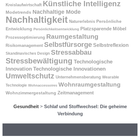
Künstliche Intelligenz
Kreislaufwirtschaft
Nachhaltige Mode
Modetrends
Nachhaltigkeit
Naturerlebnis
Persönliche
Platzsparende Möbel
Entwicklung
Persönlichkeitsentwicklung
Raumgestaltung
Prozessoptimierung
Selbstfürsorge
Selbstreflexion
Risikomanagement
Stressabbau
Skandinavisches Design
Stressbewältigung
Technologische
Innovation
Technologische Innovationen
Umweltschutz
Unternehmensberatung
Wearable
Wohnraumgestaltung
Technologie
Wohnaccessoires
Wohnzimmergestaltung
Zeitmanagement
Gesundheit
>
Schlaf und Stoffwechsel: Die geheime
Verbindung