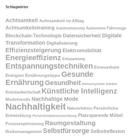
Schlagwörter
Achtsamkeit
Achtsamkeit im Alltag
Achtsamkeitstraining
Autonome Fahrzeuge
Automatisierung
Digitale
Datensicherheit
Blockchain-Technologie
Transformation
Digitalisierung
Effizienzsteigerung
Elektromobilität
Energieeffizienz
Entspannung
Entspannungstechniken
Erneuerbare
Gesunde
Energien
Ernährungstipps
Ernährung
Gesundheit
Immunsystem stärken
Künstliche Intelligenz
Kreislaufwirtschaft
Nachhaltige Mode
Modetrends
Nachhaltigkeit
Naturerlebnis
Persönliche
Platzsparende Möbel
Entwicklung
Persönlichkeitsentwicklung
Raumgestaltung
Prozessoptimierung
Selbstfürsorge
Selbstreflexion
Risikomanagement