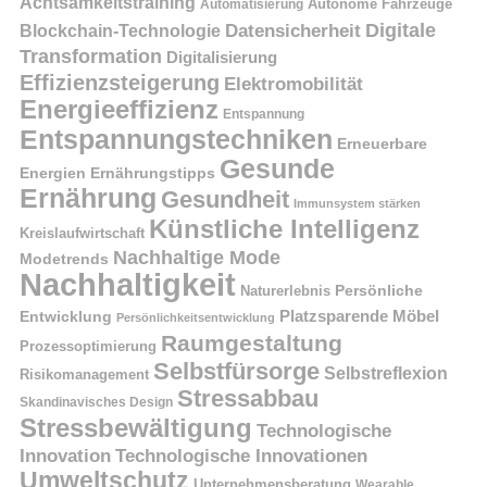
Achtsamkeitstraining
Autonome Fahrzeuge
Automatisierung
Digitale
Datensicherheit
Blockchain-Technologie
Transformation
Digitalisierung
Effizienzsteigerung
Elektromobilität
Energieeffizienz
Entspannung
Entspannungstechniken
Erneuerbare
Gesunde
Energien
Ernährungstipps
Ernährung
Gesundheit
Immunsystem stärken
Künstliche Intelligenz
Kreislaufwirtschaft
Nachhaltige Mode
Modetrends
Nachhaltigkeit
Naturerlebnis
Persönliche
Platzsparende Möbel
Entwicklung
Persönlichkeitsentwicklung
Raumgestaltung
Prozessoptimierung
Selbstfürsorge
Selbstreflexion
Risikomanagement
Stressabbau
Skandinavisches Design
Stressbewältigung
Technologische
Innovation
Technologische Innovationen
Umweltschutz
Unternehmensberatung
Wearable