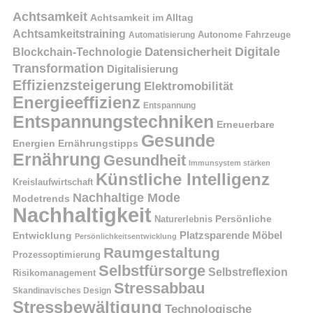
Achtsamkeit
Achtsamkeit im Alltag
Achtsamkeitstraining
Autonome Fahrzeuge
Automatisierung
Digitale
Datensicherheit
Blockchain-Technologie
Transformation
Digitalisierung
Effizienzsteigerung
Elektromobilität
Energieeffizienz
Entspannung
Entspannungstechniken
Erneuerbare
Gesunde
Energien
Ernährungstipps
Ernährung
Gesundheit
Immunsystem stärken
Künstliche Intelligenz
Kreislaufwirtschaft
Nachhaltige Mode
Modetrends
Nachhaltigkeit
Naturerlebnis
Persönliche
Platzsparende Möbel
Entwicklung
Persönlichkeitsentwicklung
Raumgestaltung
Prozessoptimierung
Selbstfürsorge
Selbstreflexion
Risikomanagement
Stressabbau
Skandinavisches Design
Stressbewältigung
Technologische