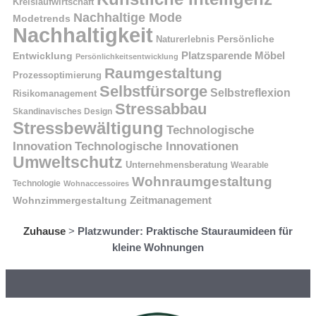
Kreislaufwirtschaft
Nachhaltige Mode
Modetrends
Nachhaltigkeit
Naturerlebnis
Persönliche
Platzsparende Möbel
Entwicklung
Persönlichkeitsentwicklung
Raumgestaltung
Prozessoptimierung
Selbstfürsorge
Selbstreflexion
Risikomanagement
Stressabbau
Skandinavisches Design
Stressbewältigung
Technologische
Innovation
Technologische Innovationen
Umweltschutz
Unternehmensberatung
Wearable
Wohnraumgestaltung
Technologie
Wohnaccessoires
Wohnzimmergestaltung
Zeitmanagement
Zuhause
>
Platzwunder: Praktische Stauraumideen für
kleine Wohnungen