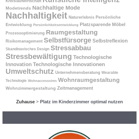
Kreislaufwirtschaft
Nachhaltige Mode
Modetrends
Nachhaltigkeit
Naturerlebnis
Persönliche
Platzsparende Möbel
Entwicklung
Persönlichkeitsentwicklung
Raumgestaltung
Prozessoptimierung
Selbstfürsorge
Selbstreflexion
Risikomanagement
Stressabbau
Skandinavisches Design
Stressbewältigung
Technologische
Innovation
Technologische Innovationen
Umweltschutz
Unternehmensberatung
Wearable
Wohnraumgestaltung
Technologie
Wohnaccessoires
Wohnzimmergestaltung
Zeitmanagement
Zuhause
>
Platz im Kinderzimmer optimal nutzen