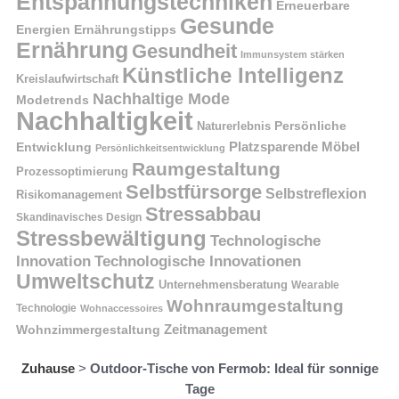
Entspannungstechniken
Erneuerbare
Gesunde
Energien
Ernährungstipps
Ernährung
Gesundheit
Immunsystem stärken
Künstliche Intelligenz
Kreislaufwirtschaft
Nachhaltige Mode
Modetrends
Nachhaltigkeit
Naturerlebnis
Persönliche
Platzsparende Möbel
Entwicklung
Persönlichkeitsentwicklung
Raumgestaltung
Prozessoptimierung
Selbstfürsorge
Selbstreflexion
Risikomanagement
Stressabbau
Skandinavisches Design
Stressbewältigung
Technologische
Innovation
Technologische Innovationen
Umweltschutz
Unternehmensberatung
Wearable
Wohnraumgestaltung
Technologie
Wohnaccessoires
Wohnzimmergestaltung
Zeitmanagement
Zuhause
>
Outdoor-Tische von Fermob: Ideal für sonnige
Tage