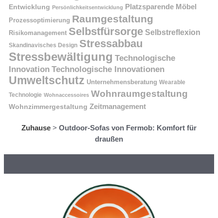
Platzsparende Möbel
Entwicklung
Persönlichkeitsentwicklung
Raumgestaltung
Prozessoptimierung
Selbstfürsorge
Selbstreflexion
Risikomanagement
Stressabbau
Skandinavisches Design
Stressbewältigung
Technologische
Innovation
Technologische Innovationen
Umweltschutz
Unternehmensberatung
Wearable
Wohnraumgestaltung
Technologie
Wohnaccessoires
Wohnzimmergestaltung
Zeitmanagement
Zuhause
>
Outdoor-Sofas von Fermob: Komfort für
draußen