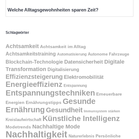
Welche Alltagsgewohnheiten sparen Zeit?
Schlagwörter
Achtsamkeit
Achtsamkeit im Alltag
Achtsamkeitstraining
Autonome Fahrzeuge
Automatisierung
Digitale
Datensicherheit
Blockchain-Technologie
Transformation
Digitalisierung
Effizienzsteigerung
Elektromobilität
Energieeffizienz
Entspannung
Entspannungstechniken
Erneuerbare
Gesunde
Energien
Ernährungstipps
Ernährung
Gesundheit
Immunsystem stärken
Künstliche Intelligenz
Kreislaufwirtschaft
Nachhaltige Mode
Modetrends
Nachhaltigkeit
Naturerlebnis
Persönliche