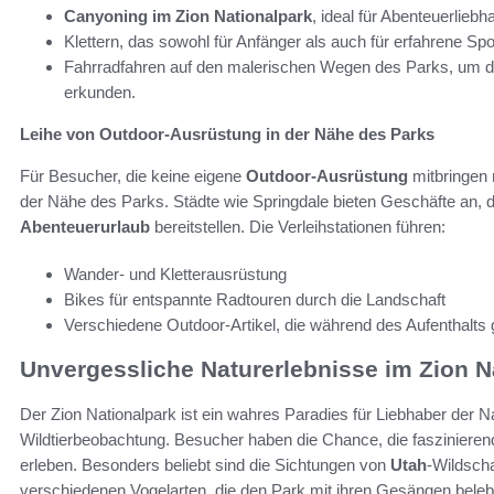
Canyoning im Zion Nationalpark
, ideal für Abenteuerlieb
Klettern, das sowohl für Anfänger als auch für erfahrene Spor
Fahrradfahren auf den malerischen Wegen des Parks, um
erkunden.
Leihe von Outdoor-Ausrüstung in der Nähe des Parks
Für Besucher, die keine eigene
Outdoor-Ausrüstung
mitbringen 
der Nähe des Parks. Städte wie Springdale bieten Geschäfte an, die
Abenteuerurlaub
bereitstellen. Die Verleihstationen führen:
Wander- und Kletterausrüstung
Bikes für entspannte Radtouren durch die Landschaft
Verschiedene Outdoor-Artikel, die während des Aufenthalts
Unvergessliche Naturerlebnisse im Zion N
Der Zion Nationalpark ist ein wahres Paradies für Liebhaber der Na
Wildtierbeobachtung. Besucher haben die Chance, die faszinieren
erleben. Besonders beliebt sind die Sichtungen von
Utah
-Wildscha
verschiedenen Vogelarten, die den Park mit ihren Gesängen belebe