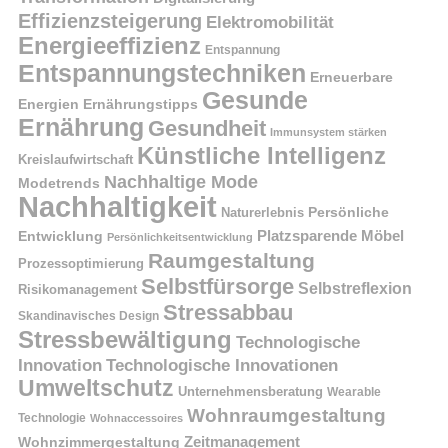
Effizienzsteigerung
Elektromobilität
Energieeffizienz
Entspannung
Entspannungstechniken
Erneuerbare
Gesunde
Energien
Ernährungstipps
Ernährung
Gesundheit
Immunsystem stärken
Künstliche Intelligenz
Kreislaufwirtschaft
Nachhaltige Mode
Modetrends
Nachhaltigkeit
Naturerlebnis
Persönliche
Platzsparende Möbel
Entwicklung
Persönlichkeitsentwicklung
Raumgestaltung
Prozessoptimierung
Selbstfürsorge
Selbstreflexion
Risikomanagement
Stressabbau
Skandinavisches Design
Stressbewältigung
Technologische
Innovation
Technologische Innovationen
Umweltschutz
Unternehmensberatung
Wearable
Wohnraumgestaltung
Technologie
Wohnaccessoires
Wohnzimmergestaltung
Zeitmanagement