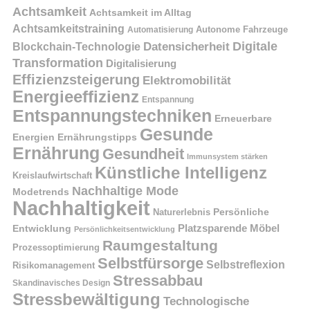
Achtsamkeit
Achtsamkeit im Alltag
Achtsamkeitstraining
Autonome Fahrzeuge
Automatisierung
Digitale
Datensicherheit
Blockchain-Technologie
Transformation
Digitalisierung
Effizienzsteigerung
Elektromobilität
Energieeffizienz
Entspannung
Entspannungstechniken
Erneuerbare
Gesunde
Energien
Ernährungstipps
Ernährung
Gesundheit
Immunsystem stärken
Künstliche Intelligenz
Kreislaufwirtschaft
Nachhaltige Mode
Modetrends
Nachhaltigkeit
Naturerlebnis
Persönliche
Platzsparende Möbel
Entwicklung
Persönlichkeitsentwicklung
Raumgestaltung
Prozessoptimierung
Selbstfürsorge
Selbstreflexion
Risikomanagement
Stressabbau
Skandinavisches Design
Stressbewältigung
Technologische