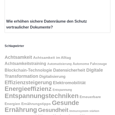
Wie erhöhen sichere Datenräume den Schutz
vertraulicher Dokumente?
Schlagwörter
Achtsamkeit
Achtsamkeit im Alltag
Achtsamkeitstraining
Autonome Fahrzeuge
Automatisierung
Digitale
Datensicherheit
Blockchain-Technologie
Transformation
Digitalisierung
Effizienzsteigerung
Elektromobilität
Energieeffizienz
Entspannung
Entspannungstechniken
Erneuerbare
Gesunde
Energien
Ernährungstipps
Ernährung
Gesundheit
Immunsystem stärken