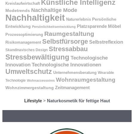
Künstliche Intelligenz
Kreislaufwirtschaft
Nachhaltige Mode
Modetrends
Nachhaltigkeit
Naturerlebnis
Persönliche
Platzsparende Möbel
Entwicklung
Persönlichkeitsentwicklung
Raumgestaltung
Prozessoptimierung
Selbstfürsorge
Selbstreflexion
Risikomanagement
Stressabbau
Skandinavisches Design
Stressbewältigung
Technologische
Innovation
Technologische Innovationen
Umweltschutz
Unternehmensberatung
Wearable
Wohnraumgestaltung
Technologie
Wohnaccessoires
Wohnzimmergestaltung
Zeitmanagement
Lifestyle
>
Naturkosmetik für fettige Haut