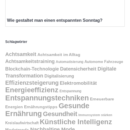
Wie gestaltet man einen entspannten Sonntag?
Schlagwörter
Achtsamkeit
Achtsamkeit im Alltag
Achtsamkeitstraining
Autonome Fahrzeuge
Automatisierung
Digitale
Datensicherheit
Blockchain-Technologie
Transformation
Digitalisierung
Effizienzsteigerung
Elektromobilität
Energieeffizienz
Entspannung
Entspannungstechniken
Erneuerbare
Gesunde
Energien
Ernährungstipps
Ernährung
Gesundheit
Immunsystem stärken
Künstliche Intelligenz
Kreislaufwirtschaft
Nachhaltige Mode
Modetrends