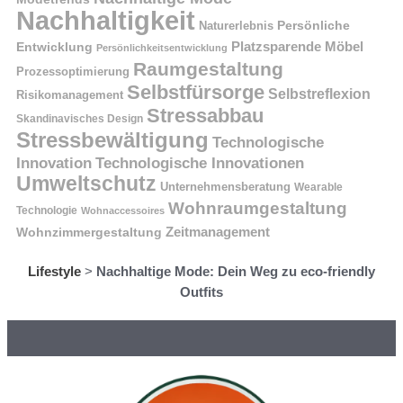
Nachhaltigkeit
Naturerlebnis
Persönliche
Platzsparende Möbel
Entwicklung
Persönlichkeitsentwicklung
Raumgestaltung
Prozessoptimierung
Selbstfürsorge
Selbstreflexion
Risikomanagement
Stressabbau
Skandinavisches Design
Stressbewältigung
Technologische
Innovation
Technologische Innovationen
Umweltschutz
Unternehmensberatung
Wearable
Wohnraumgestaltung
Technologie
Wohnaccessoires
Wohnzimmergestaltung
Zeitmanagement
Lifestyle
>
Nachhaltige Mode: Dein Weg zu eco-friendly
Outfits