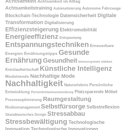
Achtsamkeit
Achtsamkeit im Alltag
Achtsamkeitstraining
Autonome Fahrzeuge
Automatisierung
Digitale
Datensicherheit
Blockchain-Technologie
Transformation
Digitalisierung
Effizienzsteigerung
Elektromobilität
Energieeffizienz
Entspannung
Entspannungstechniken
Erneuerbare
Gesunde
Energien
Ernährungstipps
Ernährung
Gesundheit
Immunsystem stärken
Künstliche Intelligenz
Kreislaufwirtschaft
Nachhaltige Mode
Modetrends
Nachhaltigkeit
Naturerlebnis
Persönliche
Platzsparende Möbel
Entwicklung
Persönlichkeitsentwicklung
Raumgestaltung
Prozessoptimierung
Selbstfürsorge
Selbstreflexion
Risikomanagement
Stressabbau
Skandinavisches Design
Stressbewältigung
Technologische
Innovation
Technologische Innovationen