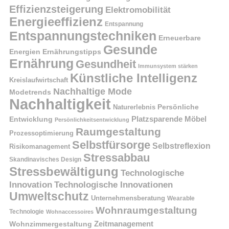
Effizienzsteigerung
Elektromobilität
Energieeffizienz
Entspannung
Entspannungstechniken
Erneuerbare
Gesunde
Energien
Ernährungstipps
Ernährung
Gesundheit
Immunsystem stärken
Künstliche Intelligenz
Kreislaufwirtschaft
Nachhaltige Mode
Modetrends
Nachhaltigkeit
Naturerlebnis
Persönliche
Platzsparende Möbel
Entwicklung
Persönlichkeitsentwicklung
Raumgestaltung
Prozessoptimierung
Selbstfürsorge
Selbstreflexion
Risikomanagement
Stressabbau
Skandinavisches Design
Stressbewältigung
Technologische
Innovation
Technologische Innovationen
Umweltschutz
Unternehmensberatung
Wearable
Wohnraumgestaltung
Technologie
Wohnaccessoires
Wohnzimmergestaltung
Zeitmanagement