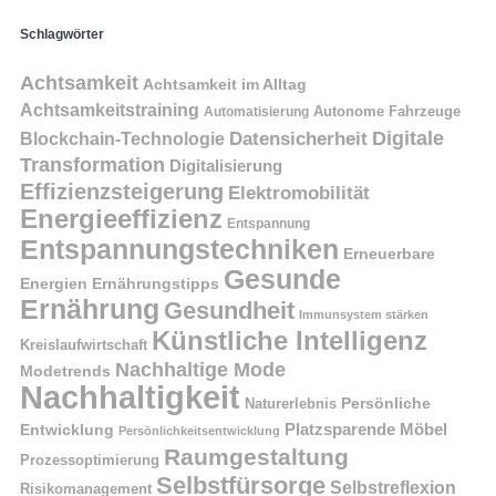
Schlagwörter
Achtsamkeit
Achtsamkeit im Alltag
Achtsamkeitstraining
Autonome Fahrzeuge
Automatisierung
Digitale
Datensicherheit
Blockchain-Technologie
Transformation
Digitalisierung
Effizienzsteigerung
Elektromobilität
Energieeffizienz
Entspannung
Entspannungstechniken
Erneuerbare
Gesunde
Energien
Ernährungstipps
Ernährung
Gesundheit
Immunsystem stärken
Künstliche Intelligenz
Kreislaufwirtschaft
Nachhaltige Mode
Modetrends
Nachhaltigkeit
Naturerlebnis
Persönliche
Platzsparende Möbel
Entwicklung
Persönlichkeitsentwicklung
Raumgestaltung
Prozessoptimierung
Selbstfürsorge
Selbstreflexion
Risikomanagement