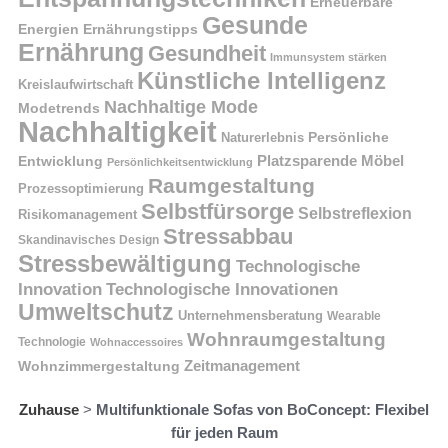
Erneuerbare
Gesunde
Energien
Ernährungstipps
Ernährung
Gesundheit
Immunsystem stärken
Künstliche Intelligenz
Kreislaufwirtschaft
Nachhaltige Mode
Modetrends
Nachhaltigkeit
Naturerlebnis
Persönliche
Platzsparende Möbel
Entwicklung
Persönlichkeitsentwicklung
Raumgestaltung
Prozessoptimierung
Selbstfürsorge
Selbstreflexion
Risikomanagement
Stressabbau
Skandinavisches Design
Stressbewältigung
Technologische
Innovation
Technologische Innovationen
Umweltschutz
Unternehmensberatung
Wearable
Wohnraumgestaltung
Technologie
Wohnaccessoires
Wohnzimmergestaltung
Zeitmanagement
Zuhause
>
Multifunktionale Sofas von BoConcept: Flexibel
für jeden Raum