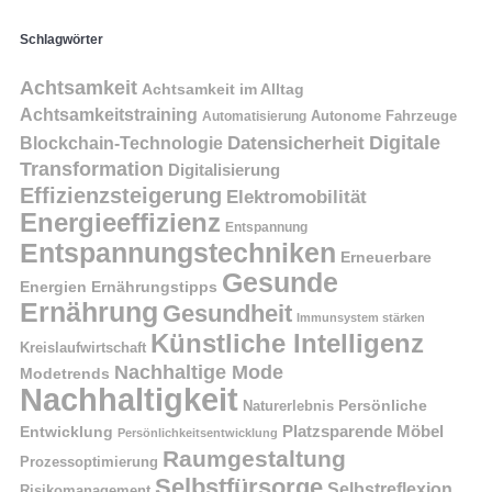
Schlagwörter
Achtsamkeit
Achtsamkeit im Alltag
Achtsamkeitstraining
Autonome Fahrzeuge
Automatisierung
Digitale
Datensicherheit
Blockchain-Technologie
Transformation
Digitalisierung
Effizienzsteigerung
Elektromobilität
Energieeffizienz
Entspannung
Entspannungstechniken
Erneuerbare
Gesunde
Energien
Ernährungstipps
Ernährung
Gesundheit
Immunsystem stärken
Künstliche Intelligenz
Kreislaufwirtschaft
Nachhaltige Mode
Modetrends
Nachhaltigkeit
Naturerlebnis
Persönliche
Platzsparende Möbel
Entwicklung
Persönlichkeitsentwicklung
Raumgestaltung
Prozessoptimierung
Selbstfürsorge
Selbstreflexion
Risikomanagement