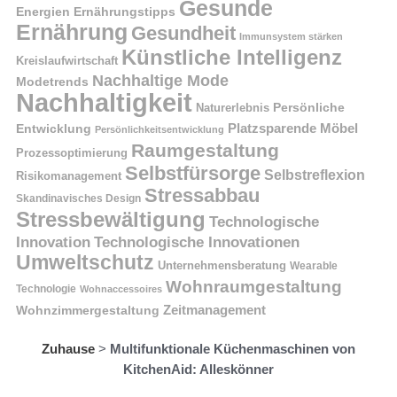
Gesunde
Energien
Ernährungstipps
Ernährung
Gesundheit
Immunsystem stärken
Künstliche Intelligenz
Kreislaufwirtschaft
Nachhaltige Mode
Modetrends
Nachhaltigkeit
Naturerlebnis
Persönliche
Platzsparende Möbel
Entwicklung
Persönlichkeitsentwicklung
Raumgestaltung
Prozessoptimierung
Selbstfürsorge
Selbstreflexion
Risikomanagement
Stressabbau
Skandinavisches Design
Stressbewältigung
Technologische
Innovation
Technologische Innovationen
Umweltschutz
Unternehmensberatung
Wearable
Wohnraumgestaltung
Technologie
Wohnaccessoires
Wohnzimmergestaltung
Zeitmanagement
Zuhause
>
Multifunktionale Küchenmaschinen von
KitchenAid: Alleskönner