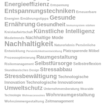
Energieeffizienz
Entspannung
Entspannungstechniken
Erneuerbare
Gesunde
Energien
Ernährungstipps
Ernährung
Gesundheit
Immunsystem stärken
Künstliche Intelligenz
Kreislaufwirtschaft
Nachhaltige Mode
Modetrends
Nachhaltigkeit
Naturerlebnis
Persönliche
Platzsparende Möbel
Entwicklung
Persönlichkeitsentwicklung
Raumgestaltung
Prozessoptimierung
Selbstfürsorge
Selbstreflexion
Risikomanagement
Stressabbau
Skandinavisches Design
Stressbewältigung
Technologische
Innovation
Technologische Innovationen
Umweltschutz
Unternehmensberatung
Wearable
Wohnraumgestaltung
Technologie
Wohnaccessoires
Wohnzimmergestaltung
Zeitmanagement