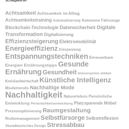
Schlagwörter
Achtsamkeit
Achtsamkeit im Alltag
Achtsamkeitstraining
Autonome Fahrzeuge
Automatisierung
Digitale
Datensicherheit
Blockchain-Technologie
Transformation
Digitalisierung
Effizienzsteigerung
Elektromobilität
Energieeffizienz
Entspannung
Entspannungstechniken
Erneuerbare
Gesunde
Energien
Ernährungstipps
Ernährung
Gesundheit
Immunsystem stärken
Künstliche Intelligenz
Kreislaufwirtschaft
Nachhaltige Mode
Modetrends
Nachhaltigkeit
Naturerlebnis
Persönliche
Platzsparende Möbel
Entwicklung
Persönlichkeitsentwicklung
Raumgestaltung
Prozessoptimierung
Selbstfürsorge
Selbstreflexion
Risikomanagement
Stressabbau
Skandinavisches Design