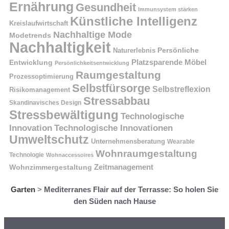
Ernährung
Gesundheit
Immunsystem stärken
Künstliche Intelligenz
Kreislaufwirtschaft
Nachhaltige Mode
Modetrends
Nachhaltigkeit
Naturerlebnis
Persönliche
Platzsparende Möbel
Entwicklung
Persönlichkeitsentwicklung
Raumgestaltung
Prozessoptimierung
Selbstfürsorge
Selbstreflexion
Risikomanagement
Stressabbau
Skandinavisches Design
Stressbewältigung
Technologische
Innovation
Technologische Innovationen
Umweltschutz
Unternehmensberatung
Wearable
Wohnraumgestaltung
Technologie
Wohnaccessoires
Wohnzimmergestaltung
Zeitmanagement
Garten
>
Mediterranes Flair auf der Terrasse: So holen Sie
den Süden nach Hause