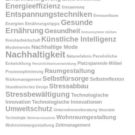
Energieeffizienz
Entspannung
Entspannungstechniken
Erneuerbare
Gesunde
Energien
Ernährungstipps
Ernährung
Gesundheit
Immunsystem stärken
Künstliche Intelligenz
Kreislaufwirtschaft
Nachhaltige Mode
Modetrends
Nachhaltigkeit
Naturerlebnis
Persönliche
Platzsparende Möbel
Entwicklung
Persönlichkeitsentwicklung
Raumgestaltung
Prozessoptimierung
Selbstfürsorge
Selbstreflexion
Risikomanagement
Stressabbau
Skandinavisches Design
Stressbewältigung
Technologische
Innovation
Technologische Innovationen
Umweltschutz
Unternehmensberatung
Wearable
Wohnraumgestaltung
Technologie
Wohnaccessoires
Wohnzimmergestaltung
Zeitmanagement