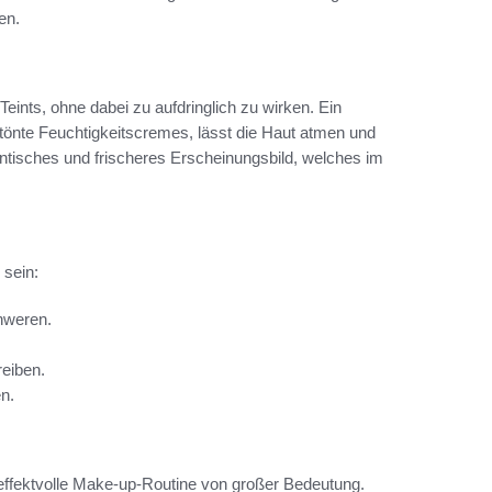
en.
eints, ohne dabei zu aufdringlich zu wirken. Ein
tönte Feuchtigkeitscremes, lässt die Haut atmen und
hentisches und frischeres Erscheinungsbild, welches im
 sein:
hweren.
reiben.
n.
h effektvolle Make-up-Routine von großer Bedeutung.