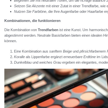
Beginnen Sie mit neutralen Tönen
, um die richtige Balance z
Setzen Sie Akzente
mit einer Zutat in einer Trendfarbe, wie
Nutzen Sie Farbtöne
, die Ihre Augenfarbe oder Haarfarbe e
Kombinationen, die funktionieren
Die Kombination von
Trendfarben
ist eine Kunst. Um harmonische
abgestimmt werden. Neutrale Basisfarben bieten einen idealen Hi
können.
Eine Kombination aus
sanftem Beige
und
pfirsichfarbenem
Koralle
als Lippenfarbe ergänzt
erneuerbare Erdtöne
im Lids
Dunkelblau
und
weiches Grau
ergeben ein elegantes, mod