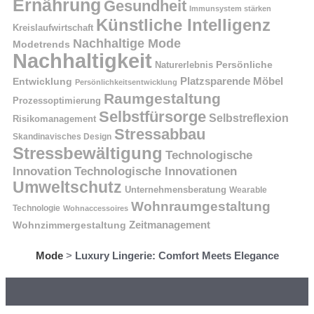
Ernährung
Gesundheit
Immunsystem stärken
Künstliche Intelligenz
Kreislaufwirtschaft
Nachhaltige Mode
Modetrends
Nachhaltigkeit
Naturerlebnis
Persönliche
Platzsparende Möbel
Entwicklung
Persönlichkeitsentwicklung
Raumgestaltung
Prozessoptimierung
Selbstfürsorge
Selbstreflexion
Risikomanagement
Stressabbau
Skandinavisches Design
Stressbewältigung
Technologische
Innovation
Technologische Innovationen
Umweltschutz
Unternehmensberatung
Wearable
Wohnraumgestaltung
Technologie
Wohnaccessoires
Wohnzimmergestaltung
Zeitmanagement
Mode
>
Luxury Lingerie: Comfort Meets Elegance