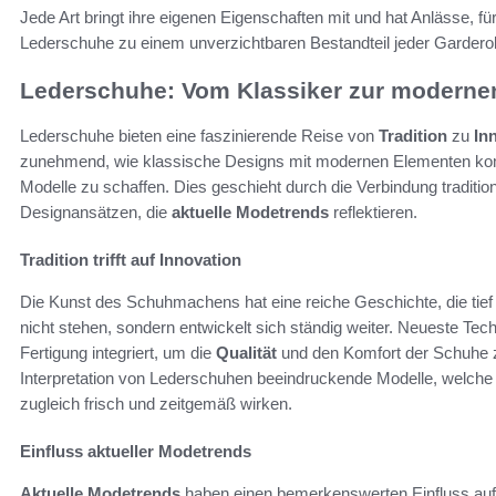
Jede Art bringt ihre eigenen Eigenschaften mit und hat Anlässe, für
Lederschuhe zu einem unverzichtbaren Bestandteil jeder Gardero
Lederschuhe: Vom Klassiker zur modernen
Lederschuhe bieten eine faszinierende Reise von
Tradition
zu
In
zunehmend, wie klassische Designs mit modernen Elementen kom
Modelle zu schaffen. Dies geschieht durch die Verbindung traditio
Designansätzen, die
aktuelle Modetrends
reflektieren.
Tradition trifft auf Innovation
Die Kunst des Schuhmachens hat eine reiche Geschichte, die tief
nicht stehen, sondern entwickelt sich ständig weiter. Neueste Tech
Fertigung integriert, um die
Qualität
und den Komfort der Schuhe z
Interpretation von Lederschuhen beeindruckende Modelle, welche 
zugleich frisch und zeitgemäß wirken.
Einfluss aktueller Modetrends
Aktuelle Modetrends
haben einen bemerkenswerten Einfluss auf 