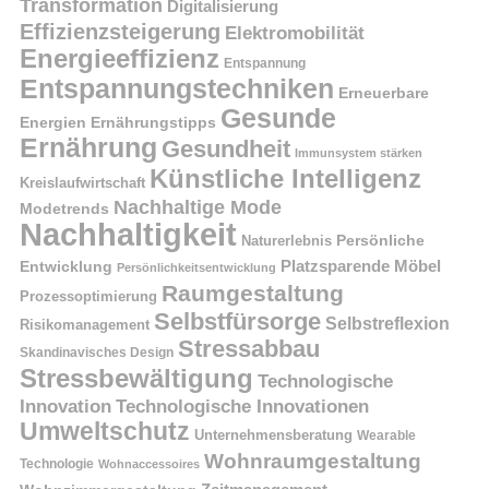
Transformation
Digitalisierung
Effizienzsteigerung
Elektromobilität
Energieeffizienz
Entspannung
Entspannungstechniken
Erneuerbare
Gesunde
Energien
Ernährungstipps
Ernährung
Gesundheit
Immunsystem stärken
Künstliche Intelligenz
Kreislaufwirtschaft
Nachhaltige Mode
Modetrends
Nachhaltigkeit
Naturerlebnis
Persönliche
Platzsparende Möbel
Entwicklung
Persönlichkeitsentwicklung
Raumgestaltung
Prozessoptimierung
Selbstfürsorge
Selbstreflexion
Risikomanagement
Stressabbau
Skandinavisches Design
Stressbewältigung
Technologische
Innovation
Technologische Innovationen
Umweltschutz
Unternehmensberatung
Wearable
Wohnraumgestaltung
Technologie
Wohnaccessoires