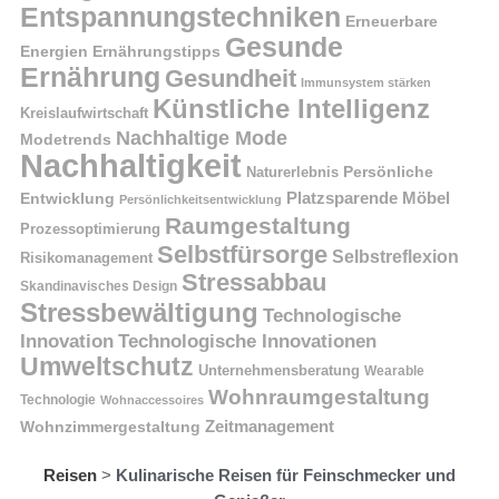
Entspannungstechniken
Erneuerbare
Gesunde
Energien
Ernährungstipps
Ernährung
Gesundheit
Immunsystem stärken
Künstliche Intelligenz
Kreislaufwirtschaft
Nachhaltige Mode
Modetrends
Nachhaltigkeit
Naturerlebnis
Persönliche
Platzsparende Möbel
Entwicklung
Persönlichkeitsentwicklung
Raumgestaltung
Prozessoptimierung
Selbstfürsorge
Selbstreflexion
Risikomanagement
Stressabbau
Skandinavisches Design
Stressbewältigung
Technologische
Innovation
Technologische Innovationen
Umweltschutz
Unternehmensberatung
Wearable
Wohnraumgestaltung
Technologie
Wohnaccessoires
Wohnzimmergestaltung
Zeitmanagement
Reisen
>
Kulinarische Reisen für Feinschmecker und