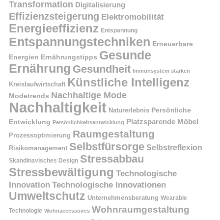
Transformation
Digitalisierung
Effizienzsteigerung
Elektromobilität
Energieeffizienz
Entspannung
Entspannungstechniken
Erneuerbare
Gesunde
Energien
Ernährungstipps
Ernährung
Gesundheit
Immunsystem stärken
Künstliche Intelligenz
Kreislaufwirtschaft
Nachhaltige Mode
Modetrends
Nachhaltigkeit
Naturerlebnis
Persönliche
Platzsparende Möbel
Entwicklung
Persönlichkeitsentwicklung
Raumgestaltung
Prozessoptimierung
Selbstfürsorge
Selbstreflexion
Risikomanagement
Stressabbau
Skandinavisches Design
Stressbewältigung
Technologische
Innovation
Technologische Innovationen
Umweltschutz
Unternehmensberatung
Wearable
Wohnraumgestaltung
Technologie
Wohnaccessoires