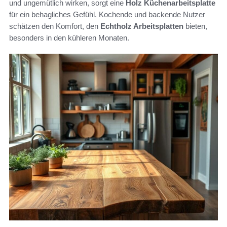
und ungemütlich wirken, sorgt eine
Holz Küchenarbeitsplatte
für ein behagliches Gefühl. Kochende und backende Nutzer
schätzen den Komfort, den
Echtholz Arbeitsplatten
bieten,
besonders in den kühleren Monaten.