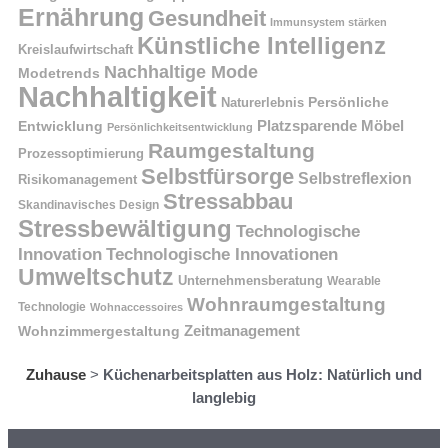
Ernährung
Gesundheit
Immunsystem stärken
Künstliche Intelligenz
Kreislaufwirtschaft
Nachhaltige Mode
Modetrends
Nachhaltigkeit
Naturerlebnis
Persönliche
Platzsparende Möbel
Entwicklung
Persönlichkeitsentwicklung
Raumgestaltung
Prozessoptimierung
Selbstfürsorge
Selbstreflexion
Risikomanagement
Stressabbau
Skandinavisches Design
Stressbewältigung
Technologische
Innovation
Technologische Innovationen
Umweltschutz
Unternehmensberatung
Wearable
Wohnraumgestaltung
Technologie
Wohnaccessoires
Wohnzimmergestaltung
Zeitmanagement
Zuhause
>
Küchenarbeitsplatten aus Holz: Natürlich und
langlebig