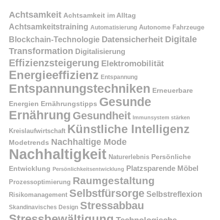
Achtsamkeit
Achtsamkeit im Alltag
Achtsamkeitstraining
Autonome Fahrzeuge
Automatisierung
Digitale
Datensicherheit
Blockchain-Technologie
Transformation
Digitalisierung
Effizienzsteigerung
Elektromobilität
Energieeffizienz
Entspannung
Entspannungstechniken
Erneuerbare
Gesunde
Energien
Ernährungstipps
Ernährung
Gesundheit
Immunsystem stärken
Künstliche Intelligenz
Kreislaufwirtschaft
Nachhaltige Mode
Modetrends
Nachhaltigkeit
Naturerlebnis
Persönliche
Platzsparende Möbel
Entwicklung
Persönlichkeitsentwicklung
Raumgestaltung
Prozessoptimierung
Selbstfürsorge
Selbstreflexion
Risikomanagement
Stressabbau
Skandinavisches Design
Stressbewältigung
Technologische