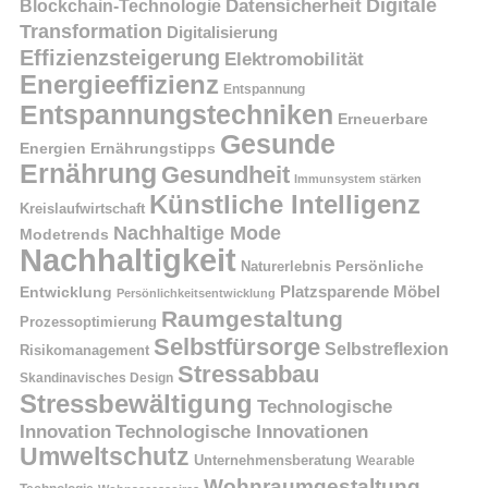
Digitale
Datensicherheit
Blockchain-Technologie
Transformation
Digitalisierung
Effizienzsteigerung
Elektromobilität
Energieeffizienz
Entspannung
Entspannungstechniken
Erneuerbare
Gesunde
Energien
Ernährungstipps
Ernährung
Gesundheit
Immunsystem stärken
Künstliche Intelligenz
Kreislaufwirtschaft
Nachhaltige Mode
Modetrends
Nachhaltigkeit
Naturerlebnis
Persönliche
Platzsparende Möbel
Entwicklung
Persönlichkeitsentwicklung
Raumgestaltung
Prozessoptimierung
Selbstfürsorge
Selbstreflexion
Risikomanagement
Stressabbau
Skandinavisches Design
Stressbewältigung
Technologische
Innovation
Technologische Innovationen
Umweltschutz
Unternehmensberatung
Wearable
Wohnraumgestaltung