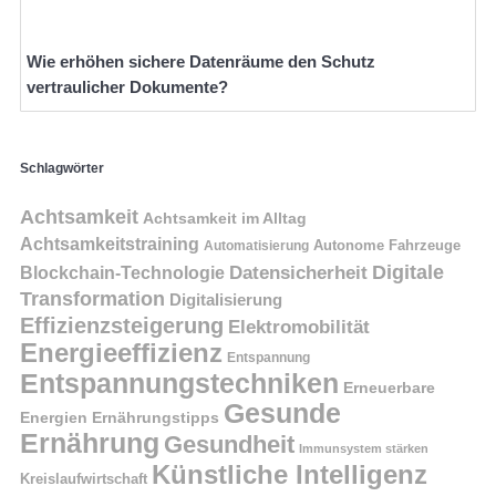
Wie erhöhen sichere Datenräume den Schutz
vertraulicher Dokumente?
Schlagwörter
Achtsamkeit
Achtsamkeit im Alltag
Achtsamkeitstraining
Autonome Fahrzeuge
Automatisierung
Digitale
Datensicherheit
Blockchain-Technologie
Transformation
Digitalisierung
Effizienzsteigerung
Elektromobilität
Energieeffizienz
Entspannung
Entspannungstechniken
Erneuerbare
Gesunde
Energien
Ernährungstipps
Ernährung
Gesundheit
Immunsystem stärken
Künstliche Intelligenz
Kreislaufwirtschaft