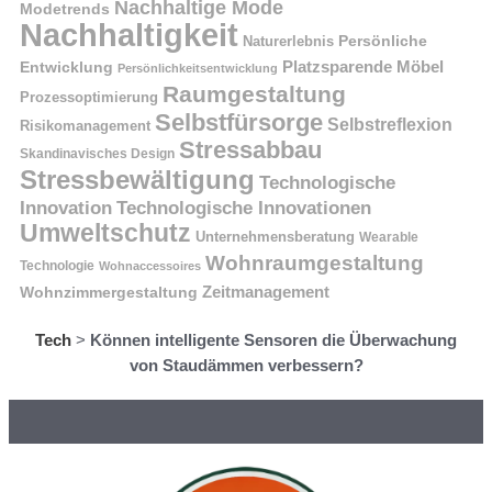
Nachhaltige Mode
Modetrends
Nachhaltigkeit
Naturerlebnis
Persönliche
Platzsparende Möbel
Entwicklung
Persönlichkeitsentwicklung
Raumgestaltung
Prozessoptimierung
Selbstfürsorge
Selbstreflexion
Risikomanagement
Stressabbau
Skandinavisches Design
Stressbewältigung
Technologische
Innovation
Technologische Innovationen
Umweltschutz
Unternehmensberatung
Wearable
Wohnraumgestaltung
Technologie
Wohnaccessoires
Wohnzimmergestaltung
Zeitmanagement
Tech
>
Können intelligente Sensoren die Überwachung
von Staudämmen verbessern?