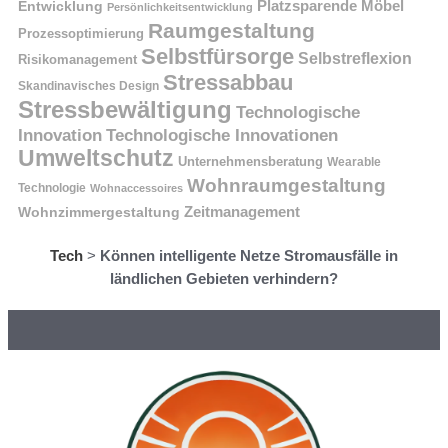
Platzsparende Möbel
Entwicklung
Persönlichkeitsentwicklung
Raumgestaltung
Prozessoptimierung
Selbstfürsorge
Selbstreflexion
Risikomanagement
Stressabbau
Skandinavisches Design
Stressbewältigung
Technologische
Innovation
Technologische Innovationen
Umweltschutz
Unternehmensberatung
Wearable
Wohnraumgestaltung
Technologie
Wohnaccessoires
Wohnzimmergestaltung
Zeitmanagement
Tech
>
Können intelligente Netze Stromausfälle in
ländlichen Gebieten verhindern?