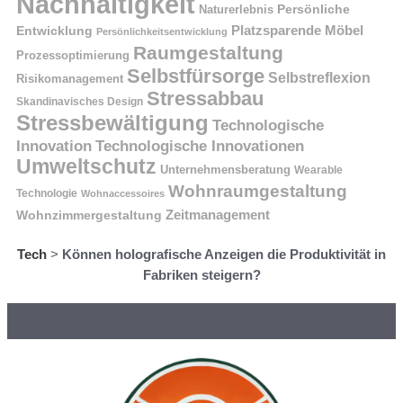
Nachhaltigkeit
Naturerlebnis
Persönliche
Platzsparende Möbel
Entwicklung
Persönlichkeitsentwicklung
Raumgestaltung
Prozessoptimierung
Selbstfürsorge
Selbstreflexion
Risikomanagement
Stressabbau
Skandinavisches Design
Stressbewältigung
Technologische
Innovation
Technologische Innovationen
Umweltschutz
Unternehmensberatung
Wearable
Wohnraumgestaltung
Technologie
Wohnaccessoires
Wohnzimmergestaltung
Zeitmanagement
Tech
>
Können holografische Anzeigen die Produktivität in
Fabriken steigern?