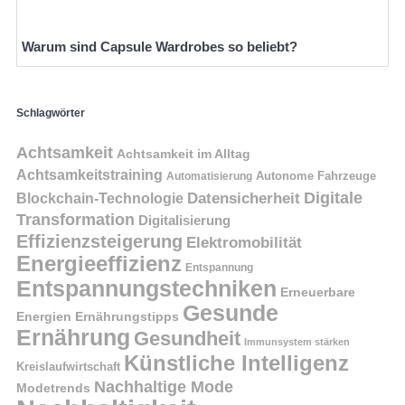
Warum sind Capsule Wardrobes so beliebt?
Schlagwörter
Achtsamkeit
Achtsamkeit im Alltag
Achtsamkeitstraining
Autonome Fahrzeuge
Automatisierung
Digitale
Datensicherheit
Blockchain-Technologie
Transformation
Digitalisierung
Effizienzsteigerung
Elektromobilität
Energieeffizienz
Entspannung
Entspannungstechniken
Erneuerbare
Gesunde
Energien
Ernährungstipps
Ernährung
Gesundheit
Immunsystem stärken
Künstliche Intelligenz
Kreislaufwirtschaft
Nachhaltige Mode
Modetrends