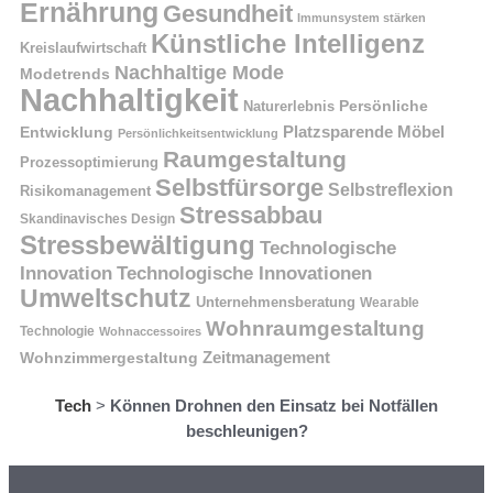
Ernährung
Gesundheit
Immunsystem stärken
Künstliche Intelligenz
Kreislaufwirtschaft
Nachhaltige Mode
Modetrends
Nachhaltigkeit
Naturerlebnis
Persönliche
Platzsparende Möbel
Entwicklung
Persönlichkeitsentwicklung
Raumgestaltung
Prozessoptimierung
Selbstfürsorge
Selbstreflexion
Risikomanagement
Stressabbau
Skandinavisches Design
Stressbewältigung
Technologische
Innovation
Technologische Innovationen
Umweltschutz
Unternehmensberatung
Wearable
Wohnraumgestaltung
Technologie
Wohnaccessoires
Wohnzimmergestaltung
Zeitmanagement
Tech
>
Können Drohnen den Einsatz bei Notfällen
beschleunigen?