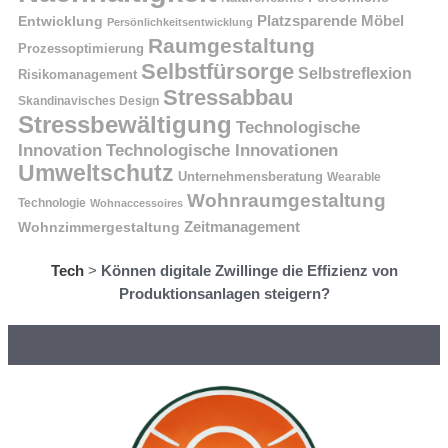
Platzsparende Möbel
Entwicklung
Persönlichkeitsentwicklung
Raumgestaltung
Prozessoptimierung
Selbstfürsorge
Selbstreflexion
Risikomanagement
Stressabbau
Skandinavisches Design
Stressbewältigung
Technologische
Innovation
Technologische Innovationen
Umweltschutz
Unternehmensberatung
Wearable
Wohnraumgestaltung
Technologie
Wohnaccessoires
Wohnzimmergestaltung
Zeitmanagement
Tech
>
Können digitale Zwillinge die Effizienz von
Produktionsanlagen steigern?