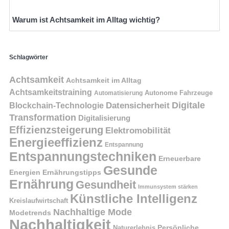
Warum ist Achtsamkeit im Alltag wichtig?
Schlagwörter
Achtsamkeit
Achtsamkeit im Alltag
Achtsamkeitstraining
Autonome Fahrzeuge
Automatisierung
Digitale
Datensicherheit
Blockchain-Technologie
Transformation
Digitalisierung
Effizienzsteigerung
Elektromobilität
Energieeffizienz
Entspannung
Entspannungstechniken
Erneuerbare
Gesunde
Energien
Ernährungstipps
Ernährung
Gesundheit
Immunsystem stärken
Künstliche Intelligenz
Kreislaufwirtschaft
Nachhaltige Mode
Modetrends
Nachhaltigkeit
Naturerlebnis
Persönliche