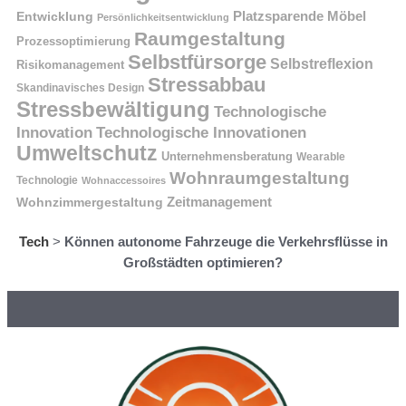
Platzsparende Möbel
Entwicklung
Persönlichkeitsentwicklung
Raumgestaltung
Prozessoptimierung
Selbstfürsorge
Selbstreflexion
Risikomanagement
Stressabbau
Skandinavisches Design
Stressbewältigung
Technologische
Innovation
Technologische Innovationen
Umweltschutz
Unternehmensberatung
Wearable
Wohnraumgestaltung
Technologie
Wohnaccessoires
Wohnzimmergestaltung
Zeitmanagement
Tech
>
Können autonome Fahrzeuge die Verkehrsflüsse in
Großstädten optimieren?