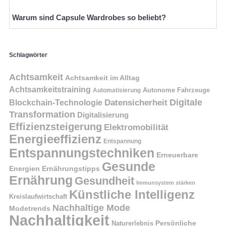
Warum sind Capsule Wardrobes so beliebt?
Schlagwörter
Achtsamkeit
Achtsamkeit im Alltag
Achtsamkeitstraining
Autonome Fahrzeuge
Automatisierung
Digitale
Datensicherheit
Blockchain-Technologie
Transformation
Digitalisierung
Effizienzsteigerung
Elektromobilität
Energieeffizienz
Entspannung
Entspannungstechniken
Erneuerbare
Gesunde
Energien
Ernährungstipps
Ernährung
Gesundheit
Immunsystem stärken
Künstliche Intelligenz
Kreislaufwirtschaft
Nachhaltige Mode
Modetrends
Nachhaltigkeit
Naturerlebnis
Persönliche