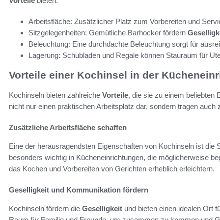
Vorteile
bieten:
Arbeitsfläche: Zusätzlicher Platz zum Vorbereiten und Serv
Sitzgelegenheiten: Gemütliche Barhocker fördern
Geselligk
Beleuchtung: Eine durchdachte Beleuchtung sorgt für ausre
Lagerung: Schubladen und Regale können Stauraum für Utens
Vorteile einer Kochinsel in der Küchenein
Kochinseln bieten zahlreiche
Vorteile
, die sie zu einem beliebte
nicht nur einen praktischen Arbeitsplatz dar, sondern tragen auch
Zusätzliche Arbeitsfläche schaffen
Eine der herausragendsten Eigenschaften von Kochinseln ist die Sc
besonders wichtig in Kücheneinrichtungen, die möglicherweise begr
das Kochen und Vorbereiten von Gerichten erheblich erleichtern.
Geselligkeit und Kommunikation fördern
Kochinseln fördern die
Geselligkeit
und bieten einen idealen Ort 
Raum für Familie und Freunde, um zusammen zu kommen und Ges