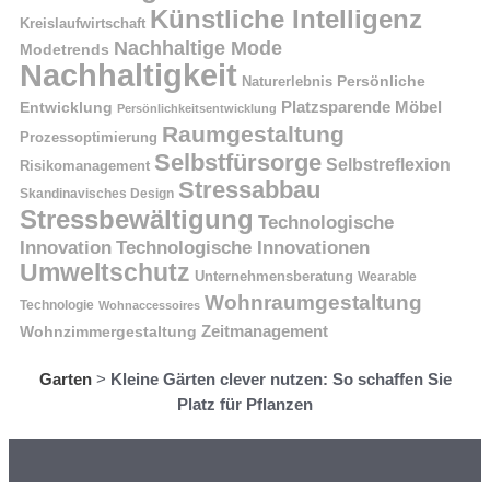
Künstliche Intelligenz
Kreislaufwirtschaft
Nachhaltige Mode
Modetrends
Nachhaltigkeit
Naturerlebnis
Persönliche
Platzsparende Möbel
Entwicklung
Persönlichkeitsentwicklung
Raumgestaltung
Prozessoptimierung
Selbstfürsorge
Selbstreflexion
Risikomanagement
Stressabbau
Skandinavisches Design
Stressbewältigung
Technologische
Innovation
Technologische Innovationen
Umweltschutz
Unternehmensberatung
Wearable
Wohnraumgestaltung
Technologie
Wohnaccessoires
Wohnzimmergestaltung
Zeitmanagement
Garten
>
Kleine Gärten clever nutzen: So schaffen Sie
Platz für Pflanzen