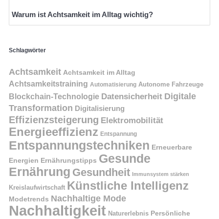
Warum ist Achtsamkeit im Alltag wichtig?
Schlagwörter
Achtsamkeit
Achtsamkeit im Alltag
Achtsamkeitstraining
Autonome Fahrzeuge
Automatisierung
Digitale
Datensicherheit
Blockchain-Technologie
Transformation
Digitalisierung
Effizienzsteigerung
Elektromobilität
Energieeffizienz
Entspannung
Entspannungstechniken
Erneuerbare
Gesunde
Energien
Ernährungstipps
Ernährung
Gesundheit
Immunsystem stärken
Künstliche Intelligenz
Kreislaufwirtschaft
Nachhaltige Mode
Modetrends
Nachhaltigkeit
Naturerlebnis
Persönliche