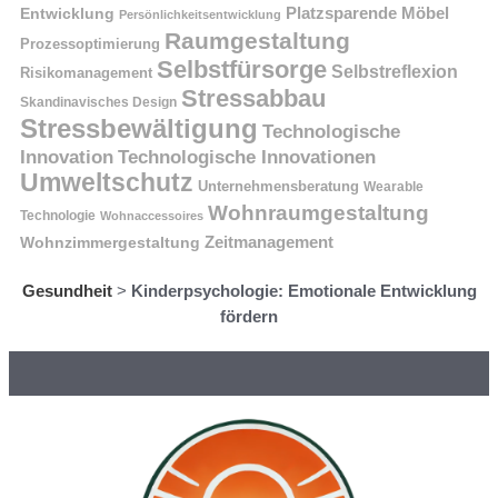
Platzsparende Möbel
Entwicklung
Persönlichkeitsentwicklung
Raumgestaltung
Prozessoptimierung
Selbstfürsorge
Selbstreflexion
Risikomanagement
Stressabbau
Skandinavisches Design
Stressbewältigung
Technologische
Innovation
Technologische Innovationen
Umweltschutz
Unternehmensberatung
Wearable
Wohnraumgestaltung
Technologie
Wohnaccessoires
Wohnzimmergestaltung
Zeitmanagement
Gesundheit
>
Kinderpsychologie: Emotionale Entwicklung
fördern