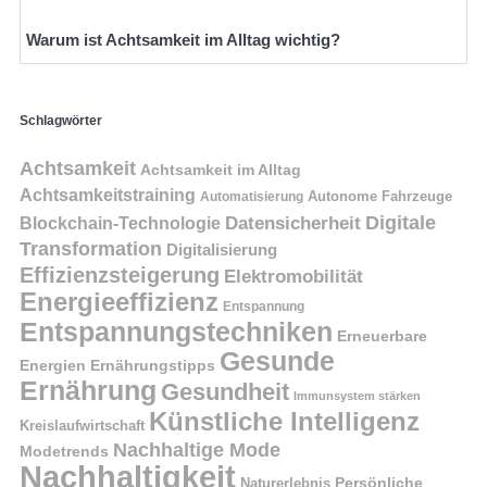
Warum ist Achtsamkeit im Alltag wichtig?
Schlagwörter
Achtsamkeit
Achtsamkeit im Alltag
Achtsamkeitstraining
Autonome Fahrzeuge
Automatisierung
Digitale
Datensicherheit
Blockchain-Technologie
Transformation
Digitalisierung
Effizienzsteigerung
Elektromobilität
Energieeffizienz
Entspannung
Entspannungstechniken
Erneuerbare
Gesunde
Energien
Ernährungstipps
Ernährung
Gesundheit
Immunsystem stärken
Künstliche Intelligenz
Kreislaufwirtschaft
Nachhaltige Mode
Modetrends
Nachhaltigkeit
Naturerlebnis
Persönliche