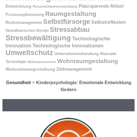
Platzsparende Möbel
Entwicklung
Persönlichkeitsentwicklung
Raumgestaltung
Prozessoptimierung
Selbstfürsorge
Selbstreflexion
Risikomanagement
Stressabbau
Skandinavisches Design
Stressbewältigung
Technologische
Innovation
Technologische Innovationen
Umweltschutz
Unternehmensberatung
Wearable
Wohnraumgestaltung
Technologie
Wohnaccessoires
Wohnzimmergestaltung
Zeitmanagement
Gesundheit
>
Kinderpsychologie: Emotionale Entwicklung
fördern