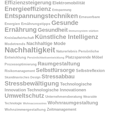
Effizienzsteigerung
Elektromobilität
Energieeffizienz
Entspannung
Entspannungstechniken
Erneuerbare
Gesunde
Energien
Ernährungstipps
Ernährung
Gesundheit
Immunsystem stärken
Künstliche Intelligenz
Kreislaufwirtschaft
Nachhaltige Mode
Modetrends
Nachhaltigkeit
Naturerlebnis
Persönliche
Platzsparende Möbel
Entwicklung
Persönlichkeitsentwicklung
Raumgestaltung
Prozessoptimierung
Selbstfürsorge
Selbstreflexion
Risikomanagement
Stressabbau
Skandinavisches Design
Stressbewältigung
Technologische
Innovation
Technologische Innovationen
Umweltschutz
Unternehmensberatung
Wearable
Wohnraumgestaltung
Technologie
Wohnaccessoires
Wohnzimmergestaltung
Zeitmanagement