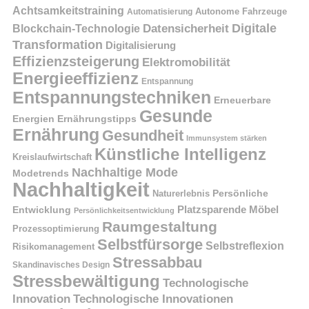
Achtsamkeitstraining
Autonome Fahrzeuge
Automatisierung
Digitale
Datensicherheit
Blockchain-Technologie
Transformation
Digitalisierung
Effizienzsteigerung
Elektromobilität
Energieeffizienz
Entspannung
Entspannungstechniken
Erneuerbare
Gesunde
Energien
Ernährungstipps
Ernährung
Gesundheit
Immunsystem stärken
Künstliche Intelligenz
Kreislaufwirtschaft
Nachhaltige Mode
Modetrends
Nachhaltigkeit
Naturerlebnis
Persönliche
Platzsparende Möbel
Entwicklung
Persönlichkeitsentwicklung
Raumgestaltung
Prozessoptimierung
Selbstfürsorge
Selbstreflexion
Risikomanagement
Stressabbau
Skandinavisches Design
Stressbewältigung
Technologische
Innovation
Technologische Innovationen