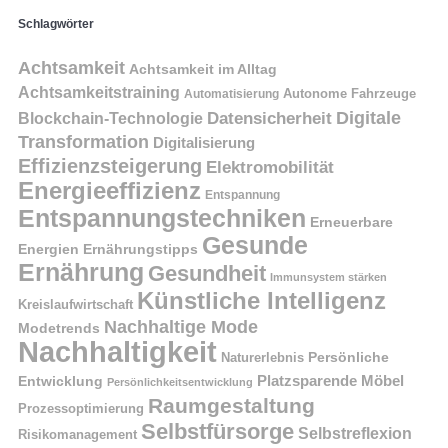
Schlagwörter
Achtsamkeit
Achtsamkeit im Alltag
Achtsamkeitstraining
Autonome Fahrzeuge
Automatisierung
Digitale
Datensicherheit
Blockchain-Technologie
Transformation
Digitalisierung
Effizienzsteigerung
Elektromobilität
Energieeffizienz
Entspannung
Entspannungstechniken
Erneuerbare
Gesunde
Energien
Ernährungstipps
Ernährung
Gesundheit
Immunsystem stärken
Künstliche Intelligenz
Kreislaufwirtschaft
Nachhaltige Mode
Modetrends
Nachhaltigkeit
Naturerlebnis
Persönliche
Platzsparende Möbel
Entwicklung
Persönlichkeitsentwicklung
Raumgestaltung
Prozessoptimierung
Selbstfürsorge
Selbstreflexion
Risikomanagement