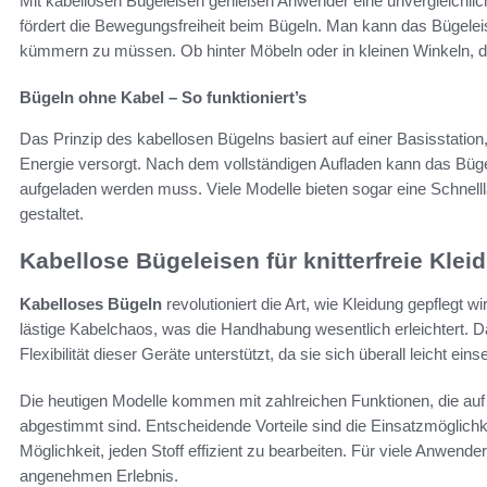
Mit kabellosen Bügeleisen genießen Anwender eine unvergleichliche 
fördert die Bewegungsfreiheit beim Bügeln. Man kann das Bügele
kümmern zu müssen. Ob hinter Möbeln oder in kleinen Winkeln, da
Bügeln ohne Kabel – So funktioniert’s
Das Prinzip des kabellosen Bügelns basiert auf einer Basisstati
Energie versorgt. Nach dem vollständigen Aufladen kann das Bügel
aufgeladen werden muss. Viele Modelle bieten sogar eine Schnelll
gestaltet.
Kabellose Bügeleisen für knitterfreie Kl
Kabelloses Bügeln
revolutioniert die Art, wie Kleidung gepflegt w
lästige Kabelchaos, was die Handhabung wesentlich erleichtert. Da
Flexibilität dieser Geräte unterstützt, da sie sich überall leicht ein
Die heutigen Modelle kommen mit zahlreichen Funktionen, die auf 
abgestimmt sind. Entscheidende Vorteile sind die Einsatzmöglich
Möglichkeit, jeden Stoff effizient zu bearbeiten. Für viele Anwen
angenehmen Erlebnis.