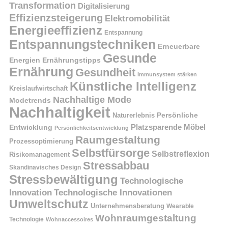
Transformation
Digitalisierung
Effizienzsteigerung
Elektromobilität
Energieeffizienz
Entspannung
Entspannungstechniken
Erneuerbare
Gesunde
Energien
Ernährungstipps
Ernährung
Gesundheit
Immunsystem stärken
Künstliche Intelligenz
Kreislaufwirtschaft
Nachhaltige Mode
Modetrends
Nachhaltigkeit
Naturerlebnis
Persönliche
Platzsparende Möbel
Entwicklung
Persönlichkeitsentwicklung
Raumgestaltung
Prozessoptimierung
Selbstfürsorge
Selbstreflexion
Risikomanagement
Stressabbau
Skandinavisches Design
Stressbewältigung
Technologische
Innovation
Technologische Innovationen
Umweltschutz
Unternehmensberatung
Wearable
Wohnraumgestaltung
Technologie
Wohnaccessoires